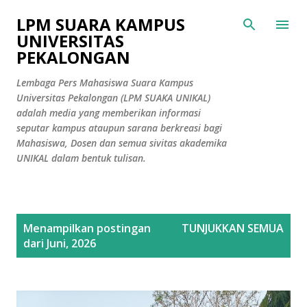
Langsung ke konten utama
LPM SUARA KAMPUS
UNIVERSITAS
PEKALONGAN
Lembaga Pers Mahasiswa Suara Kampus
Universitas Pekalongan (LPM SUAKA UNIKAL)
adalah media yang memberikan informasi
seputar kampus ataupun sarana berkreasi bagi
Mahasiswa, Dosen dan semua sivitas akademika
UNIKAL dalam bentuk tulisan.
P
Menampilkan postingan
TUNJUKKAN SEMUA
o
dari Juni, 2026
s
t
i