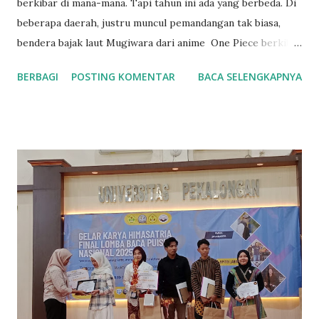
berkibar di mana-mana. Tapi tahun ini ada yang berbeda. Di
beberapa daerah, justru muncul pemandangan tak biasa,
bendera bajak laut Mugiwara dari anime One Piece berkibar
di depan rumah warga. Sekilas terlihat lucu dan nyeleneh.
BERBAGI
POSTING KOMENTAR
BACA SELENGKAPNYA
Tapi kalau dipikir lebih dalam, ini bukan cuma soal anime
atau tren visual. Bisa jadi, ini adalah simbol dari
ketidakpuasan rakyat yang tak lagi tahu harus bicara lewat
apa .