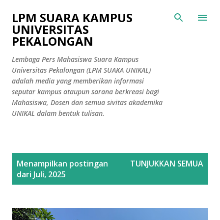
Langsung ke konten utama
LPM SUARA KAMPUS
UNIVERSITAS
PEKALONGAN
Lembaga Pers Mahasiswa Suara Kampus
Universitas Pekalongan (LPM SUAKA UNIKAL)
adalah media yang memberikan informasi
seputar kampus ataupun sarana berkreasi bagi
Mahasiswa, Dosen dan semua sivitas akademika
UNIKAL dalam bentuk tulisan.
P
Menampilkan postingan
TUNJUKKAN SEMUA
o
dari Juli, 2025
s
t
i