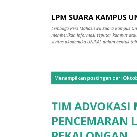
LPM SUARA KAMPUS U
Lembaga Pers Mahasiswa Suara Kampus Uni
memberikan informasi seputar kampus atau
sivitas akademika UNIKAL dalam bentuk tuli
P
Menampilkan postingan dari Oktob
o
s
TIM ADVOKASI
t
PENCEMARAN 
i
PEKALONGAN
n