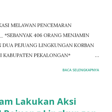
OKASI MELAWAN PENCEMARAN
 *SEBANYAK 406 ORANG MENJAMIN
 DUA PEJUANG LINGKUNGAN KORBAN
 DI KABUPATEN PEKALONGAN*
 Hari ini, Sebanyak 406 orang Menjaminkan
BACA SELENGKAPNYA
Negeri Kabupaten Pekalongan melakukan
da Dua Pejuang Lingkungan Korban
oleh PT Pajitex di Kabupaten Pekalongan.
am Lakukan Aksi
arga dua warga yang di kriminalisasi,