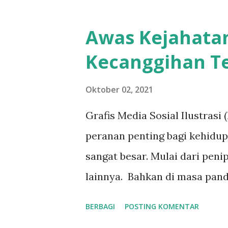
berangkat dari banyaknya ke
dalam Omnibus Law. Beberap
Awas Kejahata
di antaranya, merenggut hak-
Kecanggihan T
perusakan lingkungan hidup, d
untuk melanggengkan kuasany
Oktober 02, 2021
juga terdapat permasalahan 
Grafis Media Sosial Ilustras
Batang yang tidak ramah lin
peranan penting bagi kehidu
hak masyarakat maupun lingku
sangat besar. Mulai dari peni
permasalahan pelanggaran H
lainnya. Bahkan di masa pande
pangkalan truk Petamanan ya
semakin meningkat seiring d
BERBAGI
POSTING KOMENTAR
Penyelenggara Jasa Internet 