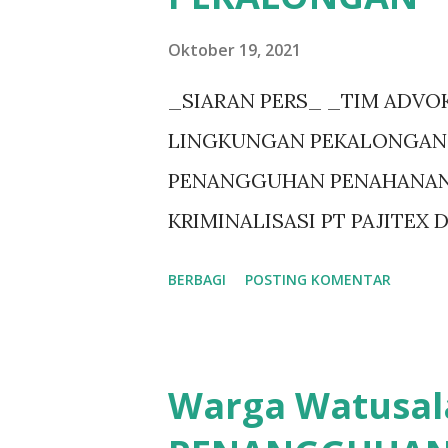
g
Oktober 19, 2021
a
_SIARAN PERS_ _TIM ADV
n
LINGKUNGAN PEKALONGAN_
PENANGGUHAN PENAHANAN
KRIMINALISASI PT PAJITEX
Pekalongan, 19 Oktober 2021,
BERBAGI
POSTING KOMENTAR
diri agar Kepala Kejaksaan 
Penangguhan Penahanan kepa
Kriminalisasi yang dilakukan 
Warga Watusal
406 terdiri dari anggota kelu