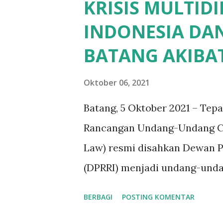
KRISIS MULTID
Permohonan Penangguhan/Pen
INDONESIA DA
ditandatangani oleh 400 war
BATANG AKIBAT
Kapolres Pekalongan Kota su
dan Kurohman dibebaskan dar
Oktober 06, 2021
Upaya warga untuk memberik
Batang, 5 Oktober 2021 – Tep
terhenti, hal itu dikarenaka
Rancangan Undang-Undang Cip
tersebut kepada Kejaksaan N
Law) resmi disahkan Dewan P
bersama tim advokasi dan LB
(DPRRI) menjadi undang-und
konsep baru di Indonesia pada
BERBAGI
POSTING KOMENTAR
elemen masyarakat sipil. Buk