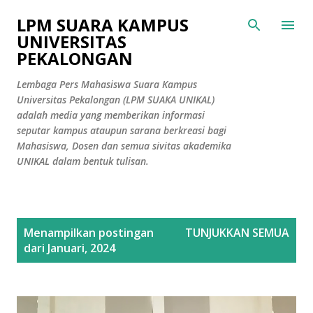
Langsung ke konten utama
LPM SUARA KAMPUS
UNIVERSITAS
PEKALONGAN
Lembaga Pers Mahasiswa Suara Kampus
Universitas Pekalongan (LPM SUAKA UNIKAL)
adalah media yang memberikan informasi
seputar kampus ataupun sarana berkreasi bagi
Mahasiswa, Dosen dan semua sivitas akademika
UNIKAL dalam bentuk tulisan.
P
Menampilkan postingan
TUNJUKKAN SEMUA
o
dari Januari, 2024
s
t
i