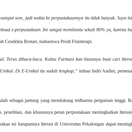
 sampai sore, jadi waktu ke perpustakaannya itu tidak banyak. Saya ti
wnload e-perpustakaan. Ini sangat membantu sekali 80% ya, karena b
ah Cendekia Bestari, mahasiswa Prodi Fisioterapi.
kal. Terus dibaca-baca. Kalau Farmasi kan biasanya buat cari litera
-Unikal. Di E-Unikal itu sudah lengkap,”
imbau Indri Andini, pemen
 ialah sebagai jantung yang mendukung tridharma perguruan tinggi. B
, penelitian, dan khususnya peran perpustakaan meningkatkan literasi
rakan ini harapannya literasi di Universitas Pekalongan dapat mening