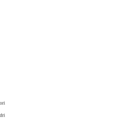
ori
dri